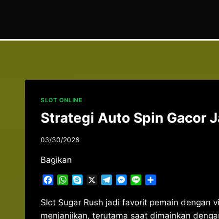
Skip
to
content
SLOT ONLINE
Strategi Auto Spin Gacor J
03/30/2026
Bagikan
Facebook
WhatsApp
Skype
X
Telegram
Messenger
Line
Share
Slot Sugar Rush jadi favorit pemain dengan
menjanjikan, terutama saat dimainkan dengan