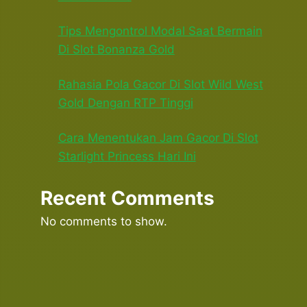
Tips Mengontrol Modal Saat Bermain
Di Slot Bonanza Gold
Rahasia Pola Gacor Di Slot Wild West
Gold Dengan RTP Tinggi
Cara Menentukan Jam Gacor Di Slot
Starlight Princess Hari Ini
Recent Comments
No comments to show.