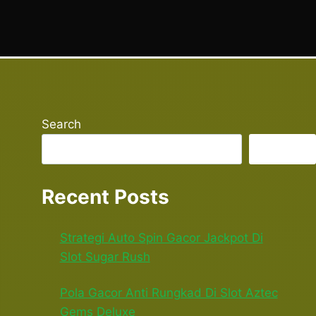
Search
Search
Recent Posts
Strategi Auto Spin Gacor Jackpot Di
Slot Sugar Rush
Pola Gacor Anti Rungkad Di Slot Aztec
Gems Deluxe