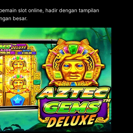
pemain slot online, hadir dengan tampilan
ngan besar.