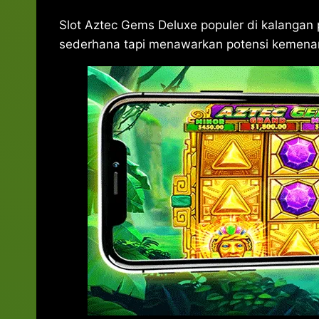
Slot Aztec Gems Deluxe populer di kalangan 
sederhana tapi menawarkan potensi kemena