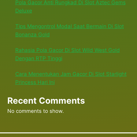
Pola Gacor Anti Rungkad Di Slot Aztec Gems
Deluxe
Tips Mengontrol Modal Saat Bermain Di Slot
Bonanza Gold
Rahasia Pola Gacor Di Slot Wild West Gold
Dengan RTP Tinggi
Cara Menentukan Jam Gacor Di Slot Starlight
Princess Hari Ini
Recent Comments
No comments to show.