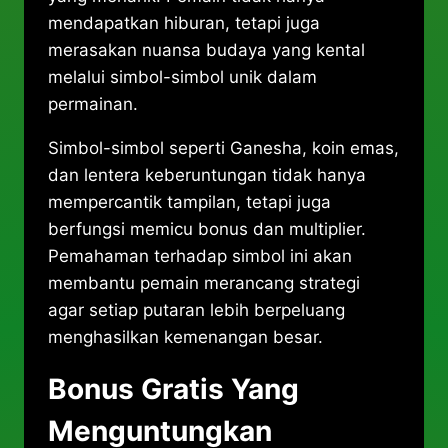
mendapatkan hiburan, tetapi juga
merasakan nuansa budaya yang kental
melalui simbol-simbol unik dalam
permainan.
Simbol-simbol seperti Ganesha, koin emas,
dan lentera keberuntungan tidak hanya
mempercantik tampilan, tetapi juga
berfungsi memicu bonus dan multiplier.
Pemahaman terhadap simbol ini akan
membantu pemain merancang strategi
agar setiap putaran lebih berpeluang
menghasilkan kemenangan besar.
Bonus Gratis Yang
Menguntungkan