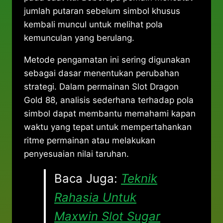
jumlah putaran sebelum simbol khusus
kembali muncul untuk melihat pola
kemunculan yang berulang.
Metode pengamatan ini sering digunakan
sebagai dasar menentukan perubahan
strategi. Dalam permainan Slot Dragon
Gold 88, analisis sederhana terhadap pola
simbol dapat membantu memahami kapan
waktu yang tepat untuk mempertahankan
ritme permainan atau melakukan
penyesuaian nilai taruhan.
Baca Juga:
Teknik
Rahasia Untuk
Maxwin Slot Sugar