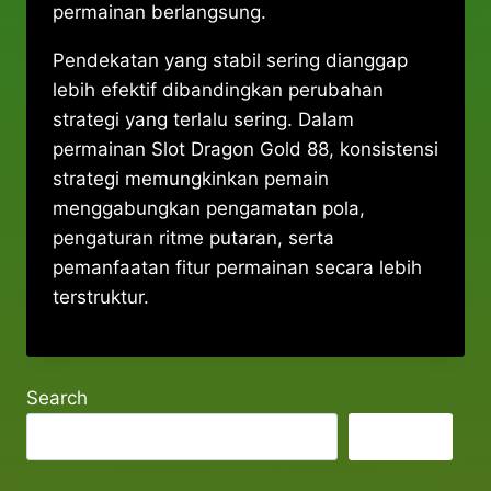
permainan berlangsung.
Pendekatan yang stabil sering dianggap
lebih efektif dibandingkan perubahan
strategi yang terlalu sering. Dalam
permainan Slot Dragon Gold 88, konsistensi
strategi memungkinkan pemain
menggabungkan pengamatan pola,
pengaturan ritme putaran, serta
pemanfaatan fitur permainan secara lebih
terstruktur.
Search
Search