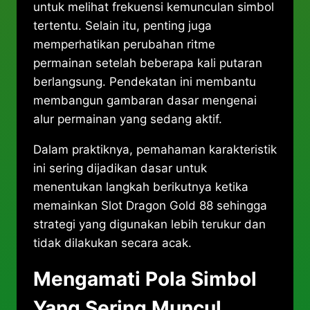
untuk melihat frekuensi kemunculan simbol
tertentu. Selain itu, penting juga
memperhatikan perubahan ritme
permainan setelah beberapa kali putaran
berlangsung. Pendekatan ini membantu
membangun gambaran dasar mengenai
alur permainan yang sedang aktif.
Dalam praktiknya, pemahaman karakteristik
ini sering dijadikan dasar untuk
menentukan langkah berikutnya ketika
memainkan Slot Dragon Gold 88 sehingga
strategi yang digunakan lebih terukur dan
tidak dilakukan secara acak.
Mengamati Pola Simbol
Yang Sering Muncul