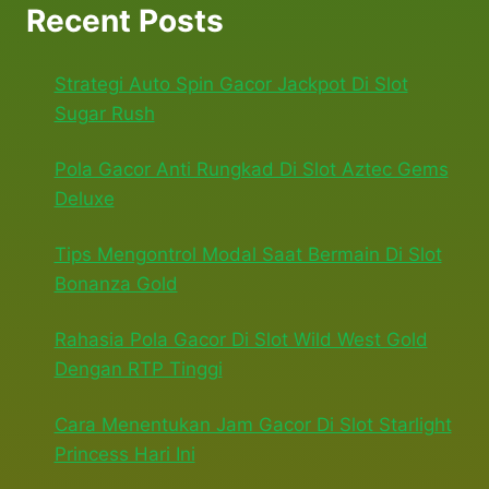
Recent Posts
Strategi Auto Spin Gacor Jackpot Di Slot
Sugar Rush
Pola Gacor Anti Rungkad Di Slot Aztec Gems
Deluxe
Tips Mengontrol Modal Saat Bermain Di Slot
Bonanza Gold
Rahasia Pola Gacor Di Slot Wild West Gold
Dengan RTP Tinggi
Cara Menentukan Jam Gacor Di Slot Starlight
Princess Hari Ini