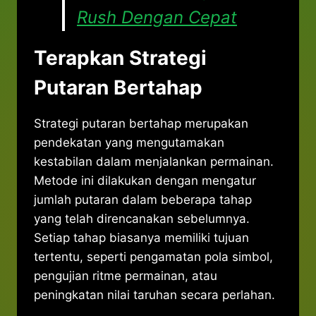
Rush Dengan Cepat
Terapkan Strategi
Putaran Bertahap
Strategi putaran bertahap merupakan
pendekatan yang mengutamakan
kestabilan dalam menjalankan permainan.
Metode ini dilakukan dengan mengatur
jumlah putaran dalam beberapa tahap
yang telah direncanakan sebelumnya.
Setiap tahap biasanya memiliki tujuan
tertentu, seperti pengamatan pola simbol,
pengujian ritme permainan, atau
peningkatan nilai taruhan secara perlahan.