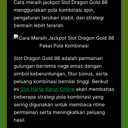
Cara meraih jackpot Slot Dragon Gold 88
menggunakan pola kombinasi spin,
pengaturan taruhan stabil, dan strategi
bermain lebih terarah.
Slot Dragon Gold 88 adalah permainan
gulungan bertema naga emas dengan
simbol keberuntungan, fitur bonus, serta
peluang kombinasi bernilai tinggi. Berikut
ini
Slot Harta Karun Online
akan membahas
beberapa strategi pola kombinasi yang
sering digunakan untuk membaca ritme
permainan serta meningkatkan peluang
hasil.