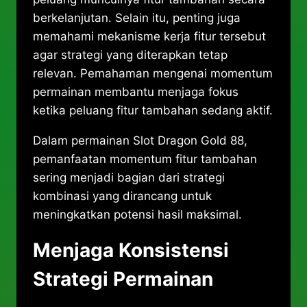
berkelanjutan. Selain itu, penting juga
memahami mekanisme kerja fitur tersebut
agar strategi yang diterapkan tetap
relevan. Pemahaman mengenai momentum
permainan membantu menjaga fokus
ketika peluang fitur tambahan sedang aktif.
Dalam permainan Slot Dragon Gold 88,
pemanfaatan momentum fitur tambahan
sering menjadi bagian dari strategi
kombinasi yang dirancang untuk
meningkatkan potensi hasil maksimal.
Menjaga Konsistensi
Strategi Permainan