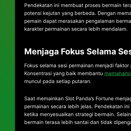
Pendekatan ini membuat proses bermain teras
potensi kejutan yang berbeda. Dengan mema
pemain dapat merasakan pengalaman bermai
karakter permainan secara lebih mendalam.
Menjaga Fokus Selama Se
Fokus selama sesi permainan menjadi faktor 
Konsentrasi yang baik membantu
memahami 
muncul pada setiap putaran.
Saat memainkan Slot Panda’s Fortune menja
permainan secara lebih jelas. Pendekatan i
ketika menyesuaikan strategi bermain. Selai
bermain terasa lebih santai dan tidak dipen