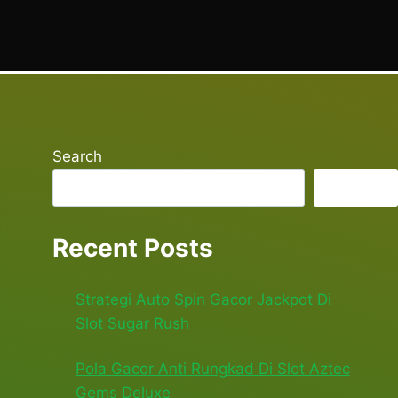
Search
Search
Recent Posts
Strategi Auto Spin Gacor Jackpot Di
Slot Sugar Rush
Pola Gacor Anti Rungkad Di Slot Aztec
Gems Deluxe