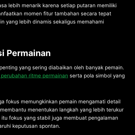
a lebih menarik karena setiap putaran memiliki
nfaatkan momen fitur tambahan secara tepat
n yang lebih dinamis sekaligus memahami
si Permainan
penting yang sering diabaikan oleh banyak pemain.
perubahan ritme permainan
serta pola simbol yang
ga fokus memungkinkan pemain mengamati detail
ni membantu menentukan langkah yang lebih terukur
n itu fokus yang stabil juga membuat pengalaman
garuhi keputusan spontan.