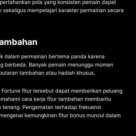
mpertahankan pola yang konsisten pemain dapat
ah sekaligus mempelajari karakter permainan secara
Tambahan
rik dalam permainan bertema panda karena
ang berbeda. Banyak pemain menunggu momen
 putaran tambahan atau hadiah khusus.
 Fortune fitur tersebut dapat memberikan peluang
 Memahami cara kerja fitur tambahan membantu
h tenang. Pengamatan terhadap frekuensi
mengenai kemungkinan fitur bonus muncul dalam