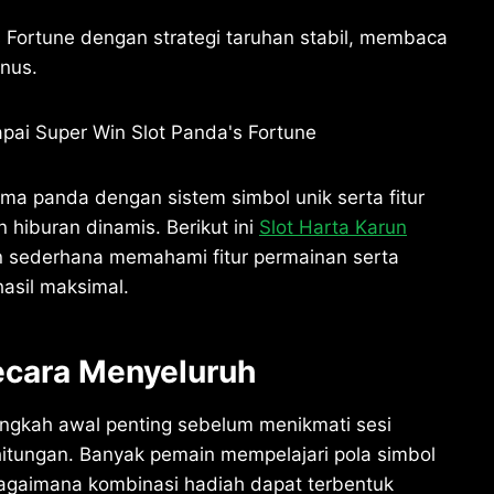
 Fortune dengan strategi taruhan stabil, membaca
onus.
ma panda dengan sistem simbol unik serta fitur
hiburan dinamis. Berikut ini
Slot Harta Karun
sederhana memahami fitur permainan serta
hasil maksimal.
ecara Menyeluruh
gkah awal penting sebelum menikmati sesi
hitungan. Banyak pemain mempelajari pola simbol
bagaimana kombinasi hadiah dapat terbentuk