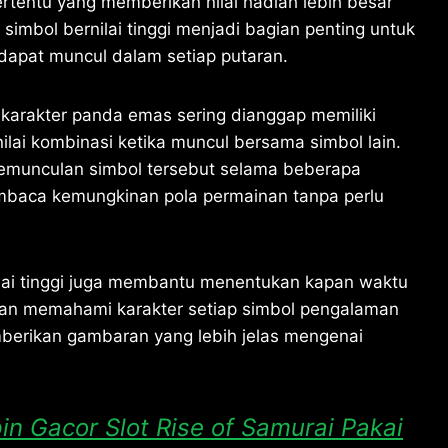
ertentu yang memberikan nilai hadiah lebih besar
 simbol bernilai tinggi menjadi bagian penting untuk
pat muncul dalam setiap putaran.
 karakter panda emas sering dianggap memiliki
lai kombinasi ketika muncul bersama simbol lain.
emunculan simbol tersebut selama beberapa
mbaca kemungkinan pola permainan tanpa perlu
ilai tinggi juga membantu menentukan kapan waktu
gan memahami karakter setiap simbol pengalaman
mberikan gambaran yang lebih jelas mengenai
in Gacor Slot Rise of Samurai Pakai