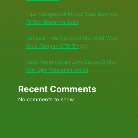
Tips Mengontrol Modal Saat Bermain
Di Slot Bonanza Gold
Rahasia Pola Gacor Di Slot Wild West
Gold Dengan RTP Tinggi
Cara Menentukan Jam Gacor Di Slot
Starlight Princess Hari Ini
Recent Comments
No comments to show.