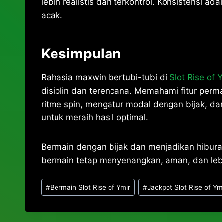
lebih realistis dan terkontrol. Konsistensi ad
acak.
Kesimpulan
Rahasia maxwin bertubi-tubi di
Slot Rise of 
disiplin dan terencana. Memahami fitur pe
ritme spin, mengatur modal dengan bijak, d
untuk meraih hasil optimal.
Bermain dengan bijak dan menjadikan hibur
bermain tetap menyenangkan, aman, dan le
Post
#
Bermain Slot Rise of Ymir
#
Jackpot Slot Rise of Ym
Tags: