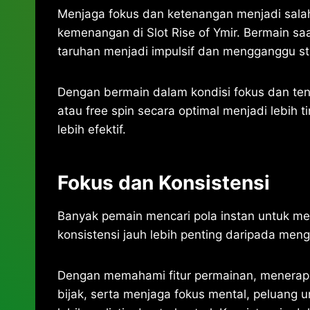
Menjaga fokus dan ketenangan menjadi sala
kemenangan di Slot Rise of Ymir. Bermain sa
taruhan menjadi impulsif dan mengganggu st
Dengan bermain dalam kondisi fokus dan t
atau free spin secara optimal menjadi lebih t
lebih efektif.
Fokus dan Konsistensi
Banyak pemain mencari pola instan untuk mer
konsistensi jauh lebih penting daripada me
Dengan memahami fitur permainan, menerap
bijak, serta menjaga fokus mental, peluan