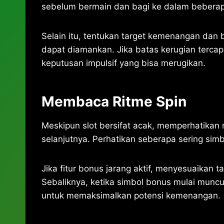
sebelum bermain dan bagi ke dalam beberapa 
Selain itu, tentukan target kemenangan dan b
dapat diamankan. Jika batas kerugian tercap
keputusan impulsif yang bisa merugikan.
Membaca Ritme Spin
Meskipun slot bersifat acak, memperhatikan
selanjutnya. Perhatikan seberapa sering simb
Jika fitur bonus jarang aktif, menyesuaikan t
Sebaliknya, ketika simbol bonus mulai munc
untuk memaksimalkan potensi kemenangan.