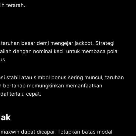
ih terarah.
aruhan besar demi mengejar jackpot. Strategi
ulailah dengan nominal kecil untuk membaca pola
us.
i stabil atau simbol bonus sering muncul, taruhan
tan bertahap memungkinkan memanfaatkan
 terlalu cepat.
jak
maxwin dapat dicapai. Tetapkan batas modal