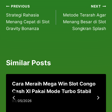
Post
PREVIOUS
NEXT
Strategi Rahasia
Metode Terarah Agar
navigation
Menang Cepat di Slot
Menang Besar di Slot
Gravity Bonanza
Songkran Splash
Similar Posts
Cara Meraih Mega Win Slot Congo
Cash Xl Pakai Mode Turbo Stabil
03/05/2026