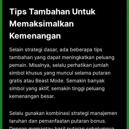
Tips Tambahan Untuk
Memaksimalkan
Kemenangan
Selain strategi dasar, ada beberapa tips
tambahan yang dapat meningkatkan peluang
pemain. Misalnya, selalu perhatikan jumlah
simbol khusus yang muncul selama putaran
gratis atau Beast Mode. Semakin banyak
simbol yang aktif, semakin tinggi peluang
kemenangan besar.
Selalu gunakan kombinasi strategi manajemen
taruhan dan pemanfaatan putaran bonus.
Dengan memantau hasil putaran sebelumnya,