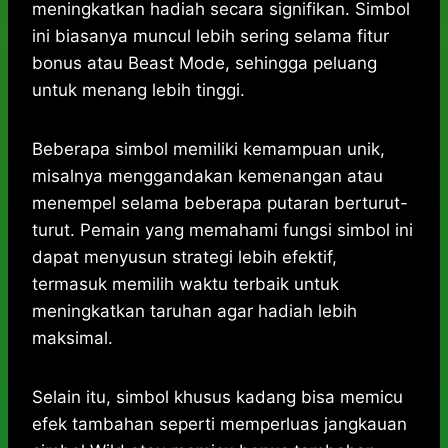
meningkatkan hadiah secara signifikan. Simbol
ini biasanya muncul lebih sering selama fitur
bonus atau Beast Mode, sehingga peluang
untuk menang lebih tinggi.
Beberapa simbol memiliki kemampuan unik,
misalnya menggandakan kemenangan atau
menempel selama beberapa putaran berturut-
turut. Pemain yang memahami fungsi simbol ini
dapat menyusun strategi lebih efektif,
termasuk memilih waktu terbaik untuk
meningkatkan taruhan agar hadiah lebih
maksimal.
Selain itu, simbol khusus kadang bisa memicu
efek tambahan seperti memperluas jangkauan