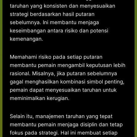
taruhan yang konsisten dan menyesuaikan
strategi berdasarkan hasil putaran
sebelumnya. Ini membantu menjaga
keseimbangan antara risiko dan potensi
kemenangan.
Memahami risiko pada setiap putaran
membantu pemain mengambil keputusan lebih
rasional. Misalnya, jika putaran sebelumnya
gagal menghasilkan kombinasi simbol penting,
pemain dapat menyesuaikan taruhan untuk
meminimalkan kerugian.
Selain itu, manajemen taruhan yang tepat
membantu pemain menjaga disiplin dan tetap
fokus pada strategi. Hal ini membuat setiap