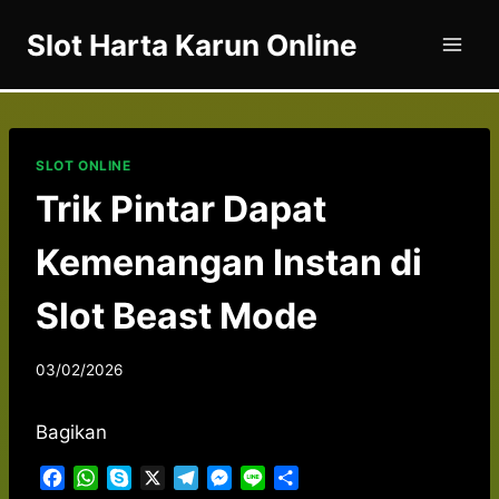
Skip
Slot Harta Karun Online
to
content
SLOT ONLINE
Trik Pintar Dapat
Kemenangan Instan di
Slot Beast Mode
03/02/2026
Bagikan
F
W
S
X
T
M
L
S