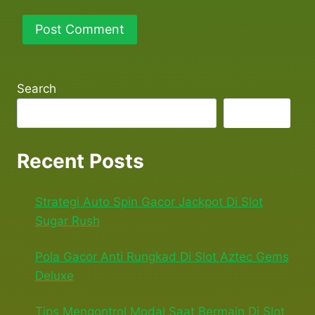
Search
Search
Recent Posts
Strategi Auto Spin Gacor Jackpot Di Slot
Sugar Rush
Pola Gacor Anti Rungkad Di Slot Aztec Gems
Deluxe
Tips Mengontrol Modal Saat Bermain Di Slot