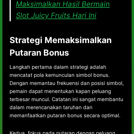
Maksimalkan Hasil Bermain
Slot Juicy Fruits Hari Ini
Strategi Memaksimalkan
Putaran Bonus
Langkah pertama dalam strategi adalah
mencatat pola kemunculan simbol bonus.
Dengan memantau frekuensi dan posisi simbol,
pemain dapat menentukan kapan peluang
terbesar muncul. Catatan ini sangat membantu
dalam merencanakan taruhan dan
memanfaatkan putaran bonus secara optimal.
Kedua, fokus pada putaran dengan peluang