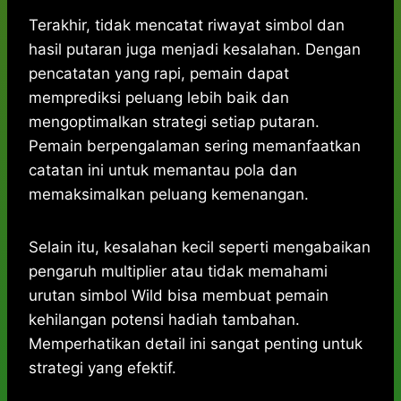
Terakhir, tidak mencatat riwayat simbol dan
hasil putaran juga menjadi kesalahan. Dengan
pencatatan yang rapi, pemain dapat
memprediksi peluang lebih baik dan
mengoptimalkan strategi setiap putaran.
Pemain berpengalaman sering memanfaatkan
catatan ini untuk memantau pola dan
memaksimalkan peluang kemenangan.
Selain itu, kesalahan kecil seperti mengabaikan
pengaruh multiplier atau tidak memahami
urutan simbol Wild bisa membuat pemain
kehilangan potensi hadiah tambahan.
Memperhatikan detail ini sangat penting untuk
strategi yang efektif.