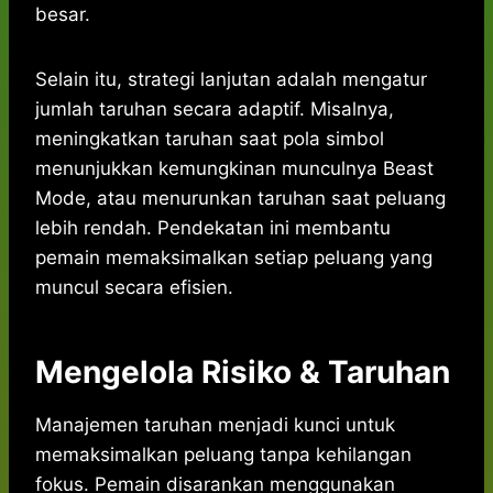
besar.
Selain itu, strategi lanjutan adalah mengatur
jumlah taruhan secara adaptif. Misalnya,
meningkatkan taruhan saat pola simbol
menunjukkan kemungkinan munculnya Beast
Mode, atau menurunkan taruhan saat peluang
lebih rendah. Pendekatan ini membantu
pemain memaksimalkan setiap peluang yang
muncul secara efisien.
Mengelola Risiko & Taruhan
Manajemen taruhan menjadi kunci untuk
memaksimalkan peluang tanpa kehilangan
fokus. Pemain disarankan menggunakan